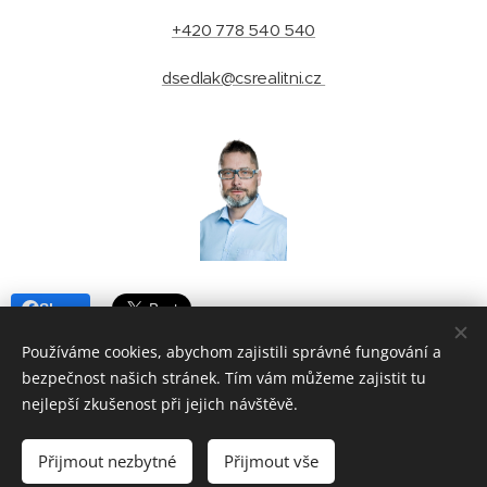
+420 778 540 540
dsedlak@csrealitni.cz
Share
Používáme cookies, abychom zajistili správné fungování a
bezpečnost našich stránek. Tím vám můžeme zajistit tu
nejlepší zkušenost při jejich návštěvě.
© 2025 David Sedlák - realitní makléř Brno | ČESKÁ SPOLEČNOST
REALITNÍ - Příkop 4, Brno - střed - Zábrdovice, 602 00 |
Lokality
Přijmout nezbytné
Přijmout vše
Vytvořeno službou
Webnode
Cookies