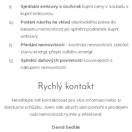
Sjednání smlouvy o úschově
kupní ceny v souladu s
kupní smlouvou.
Podání návrhu na vklad
vlastnického práva do
katastru nemovitostí po splnění podmínek kupní
smlouvy.
Předání nemovitosti
– kontrola nemovitosti, odečet
stavu energií, přepis odběru energií.
Splnění daňových povinností
souvisejících s
nákupem nemovitosti.
Rychlý kontakt
Neváhejte mě kontaktovat pro více informací nebo si
domluvte schůzku. Jsem zde, abych vám pomohl s prodejem
vaší nemovitosti rychle a efektivně.
David Sedlák