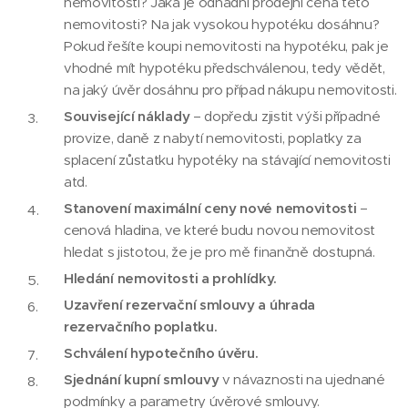
nemovitosti? Jaká je odhadní prodejní cena této
nemovitosti? Na jak vysokou hypotéku dosáhnu?
Pokud řešíte koupi nemovitosti na hypotéku, pak je
vhodné mít hypotéku předschválenou, tedy vědět,
na jaký úvěr dosáhnu pro případ nákupu nemovitosti.
Související náklady
– dopředu zjistit výši případné
provize, daně z nabytí nemovitosti, poplatky za
splacení zůstatku hypotéky na stávající nemovitosti
atd.
Stanovení maximální ceny nové nemovitosti
–
cenová hladina, ve které budu novou nemovitost
hledat s jistotou, že je pro mě finančně dostupná.
Hledání nemovitosti a prohlídky.
Uzavření rezervační smlouvy a úhrada
rezervačního poplatku.
Schválení hypotečního úvěru.
Sjednání kupní smlouvy
v návaznosti na ujednané
podmínky a parametry úvěrové smlouvy.