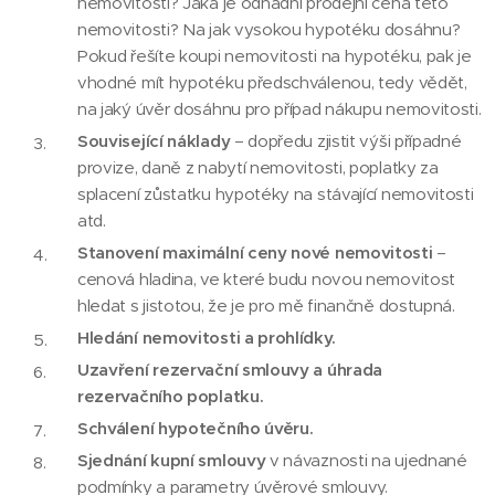
nemovitosti? Jaká je odhadní prodejní cena této
nemovitosti? Na jak vysokou hypotéku dosáhnu?
Pokud řešíte koupi nemovitosti na hypotéku, pak je
vhodné mít hypotéku předschválenou, tedy vědět,
na jaký úvěr dosáhnu pro případ nákupu nemovitosti.
Související náklady
– dopředu zjistit výši případné
provize, daně z nabytí nemovitosti, poplatky za
splacení zůstatku hypotéky na stávající nemovitosti
atd.
Stanovení maximální ceny nové nemovitosti
–
cenová hladina, ve které budu novou nemovitost
hledat s jistotou, že je pro mě finančně dostupná.
Hledání nemovitosti a prohlídky.
Uzavření rezervační smlouvy a úhrada
rezervačního poplatku.
Schválení hypotečního úvěru.
Sjednání kupní smlouvy
v návaznosti na ujednané
podmínky a parametry úvěrové smlouvy.