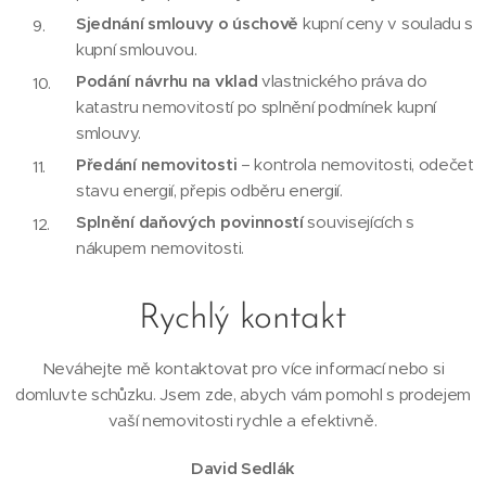
Sjednání smlouvy o úschově
kupní ceny v souladu s
kupní smlouvou.
Podání návrhu na vklad
vlastnického práva do
katastru nemovitostí po splnění podmínek kupní
smlouvy.
Předání nemovitosti
– kontrola nemovitosti, odečet
stavu energií, přepis odběru energií.
Splnění daňových povinností
souvisejících s
nákupem nemovitosti.
Rychlý kontakt
Neváhejte mě kontaktovat pro více informací nebo si
domluvte schůzku. Jsem zde, abych vám pomohl s prodejem
vaší nemovitosti rychle a efektivně.
David Sedlák