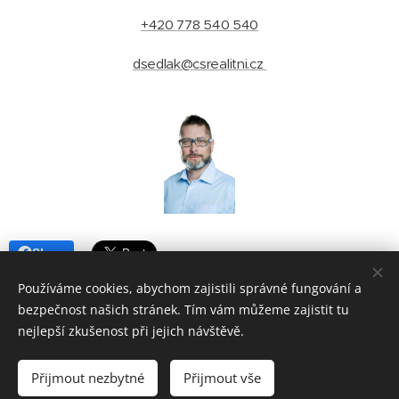
+420 778 540 540
dsedlak@csrealitni.cz
Share
Používáme cookies, abychom zajistili správné fungování a
bezpečnost našich stránek. Tím vám můžeme zajistit tu
nejlepší zkušenost při jejich návštěvě.
© 2025 David Sedlák - realitní makléř Brno | ČESKÁ SPOLEČNOST
REALITNÍ - Příkop 4, Brno - střed - Zábrdovice, 602 00 |
Lokality
Přijmout nezbytné
Přijmout vše
Vytvořeno službou
Webnode
Cookies