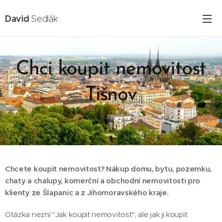
David
Sedlák
Chci koupit nemovitost
Tišnov
16.02.2025
Chcete koupit nemovitost? Nákup domu, bytu, pozemku,
chaty a chalupy, komerční a obchodní nemovitosti pro
klienty ze Šlapanic a z Jihomoravského kraje.
Otázka nezní "Jak koupit nemovitost", ale jak ji koupit