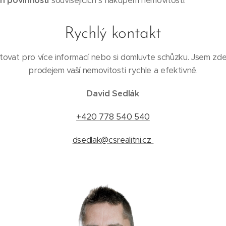
h povinností
souvisejících s nákupem nemovitosti.
Rychlý kontakt
ovat pro více informací nebo si domluvte schůzku. Jsem zd
prodejem vaší nemovitosti rychle a efektivně.
David Sedlák
+420 778 540 540
dsedlak@csrealitni.cz