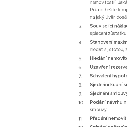
nemovitosti? Jak
Pokud řešíte kou
na jaký úvěr dosá
Související nákl
splacení zůstatku
Stanovení maxim
hledat s jistotou,
Hledání nemovito
Uzavření rezerv
Schválení hypot
Sjednání kupní 
Sjednání smlouv
Podání návrhu n
smlouvy.
Předání nemovit