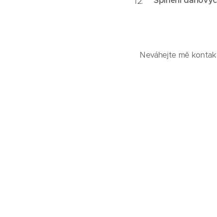
Splnění daňovýc
Neváhejte mě kontakt