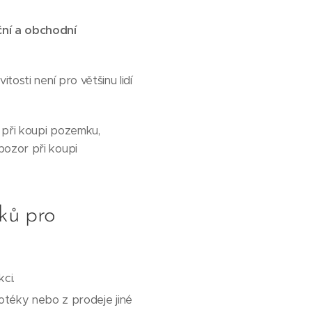
ční a obchodní
tosti není pro většinu lidí
 při koupi pozemku,
pozor při koupi
ků pro
ci.
otéky nebo z prodeje jiné