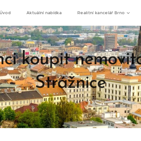
Úvod
Aktuální nabídka
Realitní kancelář Brno
ci koupit nemovit
Strážnice
16.02.2025