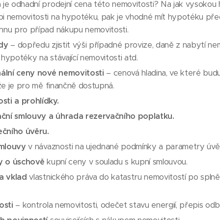
á je odhadní prodejní cena této nemovitosti? Na jak vysoko
pi nemovitosti na hypotéku, pak je vhodné mít hypotéku pře
hnu pro případ nákupu nemovitosti.
ady
– dopředu zjistit výši případné provize, daně z nabytí ne
 hypotéky na stávající nemovitosti atd.
ální ceny nové nemovitosti
– cenová hladina, ve které bud
 že je pro mě finančně dostupná.
sti a prohlídky.
ační smlouvy a úhrada rezervačního poplatku.
ečního úvěru.
smlouvy
v návaznosti na ujednané podmínky a parametry úvě
y o úschově
kupní ceny v souladu s kupní smlouvou.
a vklad
vlastnického práva do katastru nemovitostí po spln
osti
– kontrola nemovitosti, odečet stavu energií, přepis odb