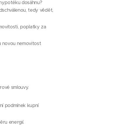
u hypotéku dosáhnu?
dschválenou, tedy vědět,
movitosti, poplatky za
u novou nemovitost
rové smlouvy.
ění podmínek kupní
ěru energií.