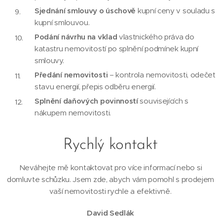
Sjednání smlouvy o úschově
kupní ceny v souladu s
kupní smlouvou.
Podání návrhu na vklad
vlastnického práva do
katastru nemovitostí po splnění podmínek kupní
smlouvy.
Předání nemovitosti
– kontrola nemovitosti, odečet
stavu energií, přepis odběru energií.
Splnění daňových povinností
souvisejících s
nákupem nemovitosti.
Rychlý kontakt
Neváhejte mě kontaktovat pro více informací nebo si
domluvte schůzku. Jsem zde, abych vám pomohl s prodejem
vaší nemovitosti rychle a efektivně.
David Sedlák