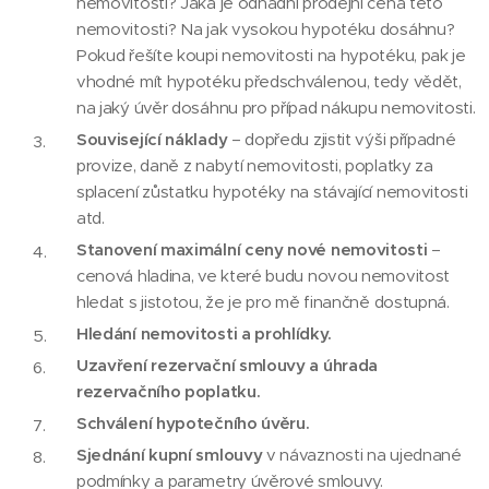
nemovitosti? Jaká je odhadní prodejní cena této
nemovitosti? Na jak vysokou hypotéku dosáhnu?
Pokud řešíte koupi nemovitosti na hypotéku, pak je
vhodné mít hypotéku předschválenou, tedy vědět,
na jaký úvěr dosáhnu pro případ nákupu nemovitosti.
Související náklady
– dopředu zjistit výši případné
provize, daně z nabytí nemovitosti, poplatky za
splacení zůstatku hypotéky na stávající nemovitosti
atd.
Stanovení maximální ceny nové nemovitosti
–
cenová hladina, ve které budu novou nemovitost
hledat s jistotou, že je pro mě finančně dostupná.
Hledání nemovitosti a prohlídky.
Uzavření rezervační smlouvy a úhrada
rezervačního poplatku.
Schválení hypotečního úvěru.
Sjednání kupní smlouvy
v návaznosti na ujednané
podmínky a parametry úvěrové smlouvy.