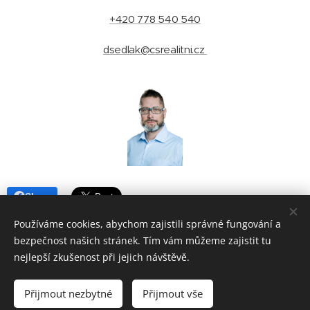
+420 778 540 540
dsedlak@csrealitni.cz
Share
Používáme cookies, abychom zajistili správné fungování a
bezpečnost našich stránek. Tím vám můžeme zajistit tu
nejlepší zkušenost při jejich návštěvě.
© 2025 David Sedlák - realitní makléř Brno | ČESKÁ SPOLEČNOST
REALITNÍ - Příkop 4, Brno - střed - Zábrdovice, 602 00 |
Lokality
Přijmout nezbytné
Přijmout vše
Vytvořeno službou
Webnode
Cookies