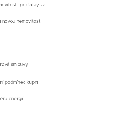
movitosti, poplatky za
u novou nemovitost
rové smlouvy.
ění podmínek kupní
ěru energií.