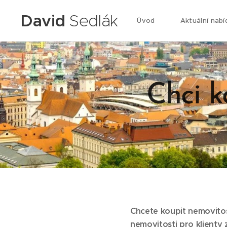
David
Sedlák
Úvod
Aktuální nabí
Chci k
Chcete koupit nemovito
nemovitosti pro klienty 