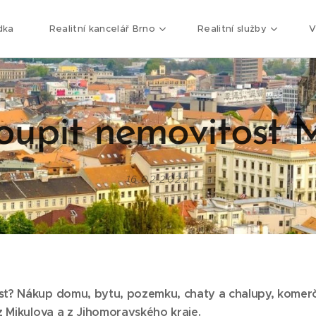
dka
Realitní kancelář Brno
Realitní služby
V
oupit nemovitost 
16.02.2025
st? Nákup domu, bytu, pozemku, chaty a chalupy, komer
z Mikulova a z Jihomoravského kraje.