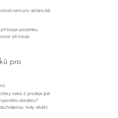
tosti není pro většinu lidí
 při koupi pozemku,
pozor při koupi
ků pro
ci.
otéky nebo z prodeje jiné
u hypotéku dosáhnu?
dschválenou, tedy vědět,