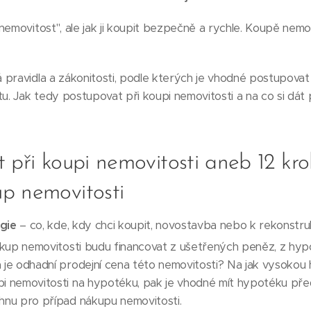
emovitost", ale jak ji koupit bezpečně a rychle. Koupě nemovi
 pravidla a zákonitosti, podle kterých je vhodné postupovat
. Jak tedy postupovat při koupi nemovitosti a na co si dát 
 při koupi nemovitosti aneb 12 kro
p nemovitosti
gie
– co, kde, kdy chci koupit, novostavba nebo k rekonstruk
kup nemovitosti budu financovat z ušetřených peněz, z hyp
á je odhadní prodejní cena této nemovitosti? Na jak vysoko
pi nemovitosti na hypotéku, pak je vhodné mít hypotéku pře
hnu pro případ nákupu nemovitosti.