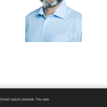
ečnost našich stránek. Tím vám
í makléř Brno | ČESKÁ SPOLEČNOST REALITNÍ - Příkop 4, Brno - střed 
Vytvořeno službou
Webnode
Cookies