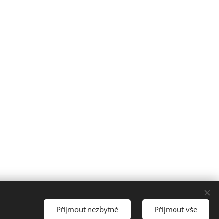
- Zábrdovice, 602 00 |
Lokality
Přijmout nezbytné
Přijmout vše