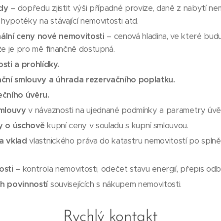
ady
– dopředu zjistit výši případné provize, daně z nabytí ne
 hypotéky na stávající nemovitosti atd.
ální ceny nové nemovitosti
– cenová hladina, ve které bud
 že je pro mě finančně dostupná.
sti a prohlídky.
ační smlouvy a úhrada rezervačního poplatku.
ečního úvěru.
smlouvy
v návaznosti na ujednané podmínky a parametry úvě
y o úschově
kupní ceny v souladu s kupní smlouvou.
a vklad
vlastnického práva do katastru nemovitostí po spln
osti
– kontrola nemovitosti, odečet stavu energií, přepis odb
h povinností
souvisejících s nákupem nemovitosti.
Rychlý kontakt