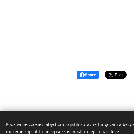
Share
Používáme cookies, abychom zajistili správné fungování a bezp
© 2025 David Sedlák - realitn
můžeme zajistit tu nejlepší zkušenost při jejich návštěvě.