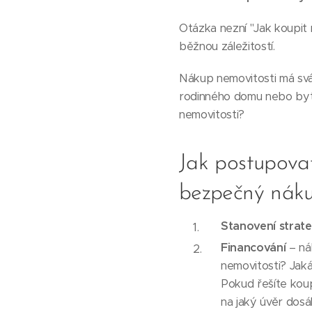
Otázka nezní "Jak koupit n
běžnou záležitostí.
Nákup nemovitosti má svá
rodinného domu nebo bytu
nemovitosti?
Jak postupovat
bezpečný náku
Stanovení strate
Financování
– ná
nemovitosti? Jak
Pokud řešíte kou
na jaký úvěr dosá