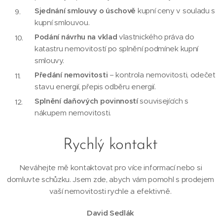
Sjednání smlouvy o úschově
kupní ceny v souladu s
kupní smlouvou.
Podání návrhu na vklad
vlastnického práva do
katastru nemovitostí po splnění podmínek kupní
smlouvy.
Předání nemovitosti
– kontrola nemovitosti, odečet
stavu energií, přepis odběru energií.
Splnění daňových povinností
souvisejících s
nákupem nemovitosti.
Rychlý kontakt
Neváhejte mě kontaktovat pro více informací nebo si
domluvte schůzku. Jsem zde, abych vám pomohl s prodejem
vaší nemovitosti rychle a efektivně.
David Sedlák