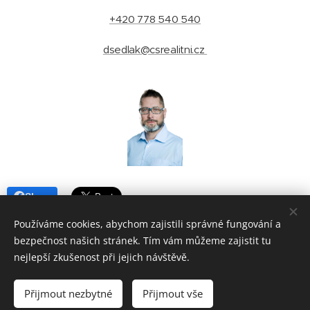
+420 778 540 540
dsedlak@csrealitni.cz
Share
Používáme cookies, abychom zajistili správné fungování a
bezpečnost našich stránek. Tím vám můžeme zajistit tu
nejlepší zkušenost při jejich návštěvě.
© 2025 David Sedlák - realitní makléř Brno | ČESKÁ SPOLEČNOST
REALITNÍ - Příkop 4, Brno - střed - Zábrdovice, 602 00 |
Lokality
Přijmout nezbytné
Přijmout vše
Vytvořeno službou
Webnode
Cookies