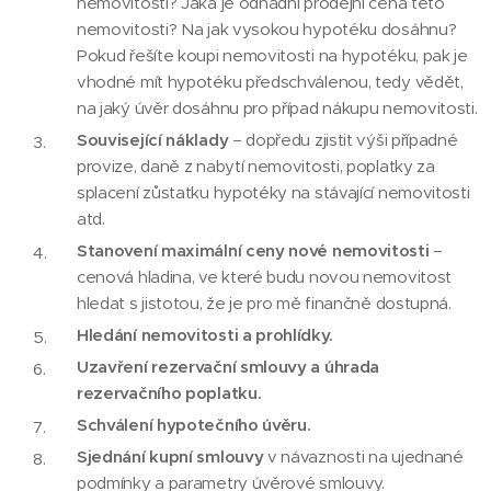
nemovitosti? Jaká je odhadní prodejní cena této
nemovitosti? Na jak vysokou hypotéku dosáhnu?
Pokud řešíte koupi nemovitosti na hypotéku, pak je
vhodné mít hypotéku předschválenou, tedy vědět,
na jaký úvěr dosáhnu pro případ nákupu nemovitosti.
Související náklady
– dopředu zjistit výši případné
provize, daně z nabytí nemovitosti, poplatky za
splacení zůstatku hypotéky na stávající nemovitosti
atd.
Stanovení maximální ceny nové nemovitosti
–
cenová hladina, ve které budu novou nemovitost
hledat s jistotou, že je pro mě finančně dostupná.
Hledání nemovitosti a prohlídky.
Uzavření rezervační smlouvy a úhrada
rezervačního poplatku.
Schválení hypotečního úvěru.
Sjednání kupní smlouvy
v návaznosti na ujednané
podmínky a parametry úvěrové smlouvy.