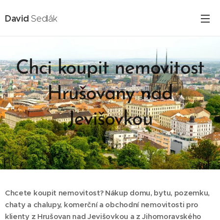
David
Sedlák
Chci koupit nemovitost
Hrušovany nad
Jevišovkou
16.02.2025
Chcete koupit nemovitost? Nákup domu, bytu, pozemku,
chaty a chalupy, komerční a obchodní nemovitosti pro
klienty z Hrušovan nad Jevišovkou a z Jihomoravského