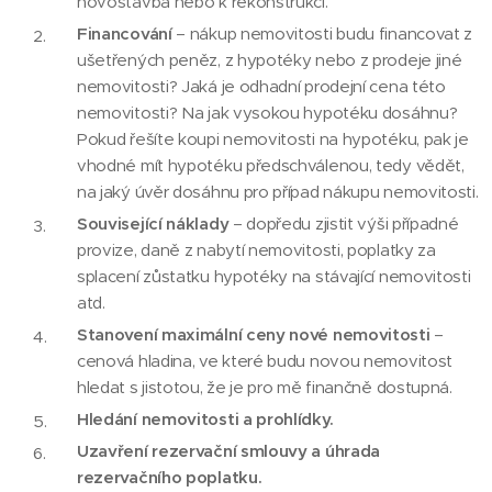
novostavba nebo k rekonstrukci.
Financování
– nákup nemovitosti budu financovat z
ušetřených peněz, z hypotéky nebo z prodeje jiné
nemovitosti? Jaká je odhadní prodejní cena této
nemovitosti? Na jak vysokou hypotéku dosáhnu?
Pokud řešíte koupi nemovitosti na hypotéku, pak je
vhodné mít hypotéku předschválenou, tedy vědět,
na jaký úvěr dosáhnu pro případ nákupu nemovitosti.
Související náklady
– dopředu zjistit výši případné
provize, daně z nabytí nemovitosti, poplatky za
splacení zůstatku hypotéky na stávající nemovitosti
atd.
Stanovení maximální ceny nové nemovitosti
–
cenová hladina, ve které budu novou nemovitost
hledat s jistotou, že je pro mě finančně dostupná.
Hledání nemovitosti a prohlídky.
Uzavření rezervační smlouvy a úhrada
rezervačního poplatku.