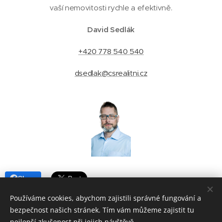
vaší nemovitosti rychle a efektivně.
David Sedlák
+420 778 540 540
dsedlak@csrealitni.cz
Share
Používáme cookies, abychom zajistili správné fungování a
bezpečnost našich stránek. Tím vám můžeme zajistit tu
nejlepší zkušenost při jejich návštěvě.