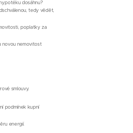
u hypotéku dosáhnu?
dschválenou, tedy vědět,
movitosti, poplatky za
u novou nemovitost
rové smlouvy.
ění podmínek kupní
ěru energií.