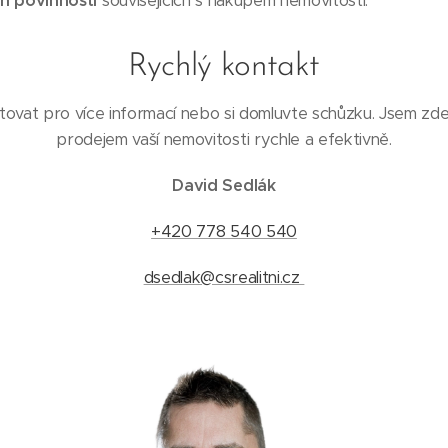
h povinností
souvisejících s nákupem nemovitosti.
Rychlý kontakt
ovat pro více informací nebo si domluvte schůzku. Jsem zd
prodejem vaší nemovitosti rychle a efektivně.
David Sedlák
+420 778 540 540
dsedlak@csrealitni.cz