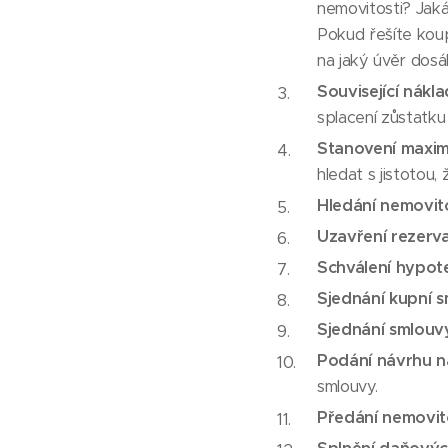
nemovitosti? Jak
Pokud řešíte kou
na jaký úvěr dosá
Související nákl
splacení zůstatku
Stanovení maxim
hledat s jistotou,
Hledání nemovito
Uzavření rezerv
Schválení hypot
Sjednání kupní 
Sjednání smlouv
Podání návrhu n
smlouvy.
Předání nemovit