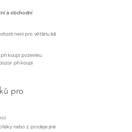
ční a obchodní
tosti není pro většinu lidí
 při koupi pozemku,
pozor při koupi
ků pro
ci.
otéky nebo z prodeje jiné