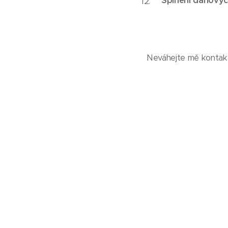
Splnění daňovýc
Neváhejte mě kontakt