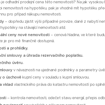
á je odhadní prodejní cena této nemovitosti? Na jak vysoko
pi nemovitosti na hypotéku, pak je vhodné mít hypotéku pře
hnu pro případ nákupu nemovitosti.
ady
– dopředu zjistit výši případné provize, daně z nabytí ne
 hypotéky na stávající nemovitosti atd.
ální ceny nové nemovitosti
– cenová hladina, ve které bud
 že je pro mě finančně dostupná.
sti a prohlídky.
ační smlouvy a úhrada rezervačního poplatku.
ečního úvěru.
smlouvy
v návaznosti na ujednané podmínky a parametry úvě
y o úschově
kupní ceny v souladu s kupní smlouvou.
a vklad
vlastnického práva do katastru nemovitostí po spln
osti
– kontrola nemovitosti, odečet stavu energií, přepis odb