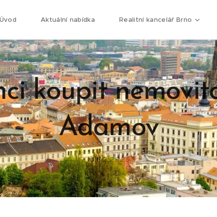
Úvod
Aktuální nabídka
Realitní kancelář Brno
ci koupit nemovit
Adamov
16.02.2025