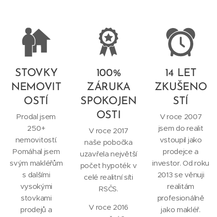
STOVKY
100%
14 LET
NEMOVIT
ZÁRUKA
ZKUŠENO
OSTÍ
SPOKOJEN
STÍ
OSTI
Prodal jsem
V roce 2007
250+
jsem do realit
V roce 2017
nemovitostí.
vstoupil jako
naše pobočka
Pomáhal jsem
prodejce a
uzavřela největší
svým makléřům
investor. Od roku
počet hypoték v
s dalšími
2013 se věnuji
celé realitní síti
vysokými
realitám
RSČS.
stovkami
profesionálně
V roce 2016
prodejů a
jako makléř.