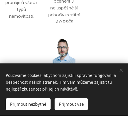
ocenění 3.
pronájmů všech
nejúspěšnější
typů
pobočka realitní
nemovitostí.
sítě RSČS
Používáme cookies, abychom zajistili správné fungování a
Rychlý kontakt
bezpečnost našich stránek. Tím vám můžeme zajistit tu
nejlepší zkušenost při jejich návštěvě.
Neváhejte mě kontaktovat pro více informací nebo si
domluvte schůzku. Jsem zde, abych vám pomohl s prodejem
Přijmout nezbytné
Přijmout vše
vaší nemovitosti rychle a efektivně.
David Sedlák