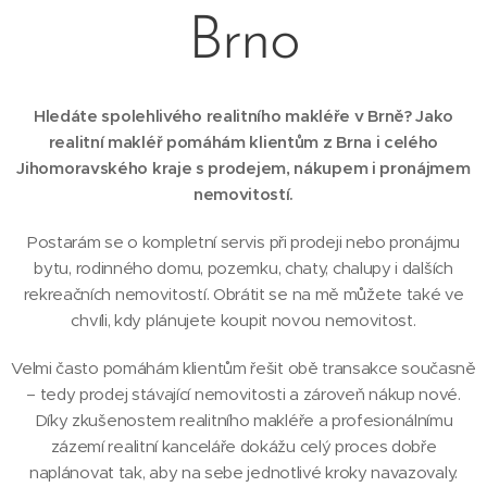
Brno
Hledáte spolehlivého realitního makléře v Brně? Jako
realitní makléř pomáhám klientům z Brna i celého
Jihomoravského kraje s prodejem, nákupem i pronájmem
nemovitostí.
Postarám se o kompletní servis při prodeji nebo pronájmu
bytu, rodinného domu, pozemku, chaty, chalupy i dalších
rekreačních nemovitostí. Obrátit se na mě můžete také ve
chvíli, kdy plánujete koupit novou nemovitost.
Velmi často pomáhám klientům řešit obě transakce současně
– tedy prodej stávající nemovitosti a zároveň nákup nové.
Díky zkušenostem realitního makléře a profesionálnímu
zázemí realitní kanceláře dokážu celý proces dobře
naplánovat tak, aby na sebe jednotlivé kroky navazovaly.