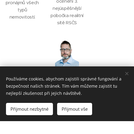
ocenění 3.
pronájmů všech
nejúspěšnější
typů
pobočka realitní
nemovitostí.
sítě RSČS
Používáme cookies, abychom zajistili správné fungování a
Rychlý kontakt
bezpečnost našich stránek. Tím vám můžeme zajistit tu
nejlepší zkušenost při jejich návštěvě.
Neváhejte mě kontaktovat pro více informací nebo si
domluvte schůzku. Jsem zde, abych vám pomohl s prodejem
Přijmout nezbytné
Přijmout vše
vaší nemovitosti rychle a efektivně.
David Sedlák