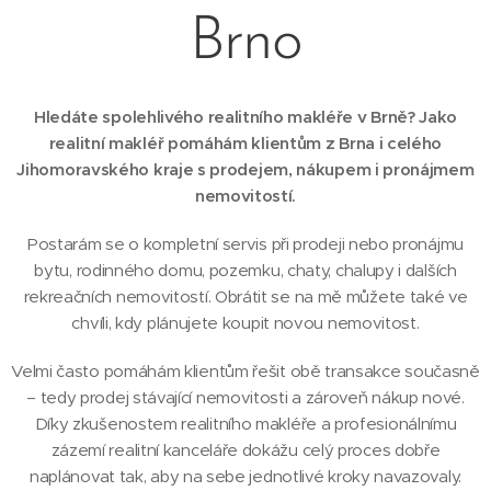
Brno
Hledáte spolehlivého realitního makléře v Brně? Jako
realitní makléř pomáhám klientům z Brna i celého
Jihomoravského kraje s prodejem, nákupem i pronájmem
nemovitostí.
Postarám se o kompletní servis při prodeji nebo pronájmu
bytu, rodinného domu, pozemku, chaty, chalupy i dalších
rekreačních nemovitostí. Obrátit se na mě můžete také ve
chvíli, kdy plánujete koupit novou nemovitost.
Velmi často pomáhám klientům řešit obě transakce současně
– tedy prodej stávající nemovitosti a zároveň nákup nové.
Díky zkušenostem realitního makléře a profesionálnímu
zázemí realitní kanceláře dokážu celý proces dobře
naplánovat tak, aby na sebe jednotlivé kroky navazovaly.