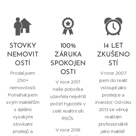
STOVKY
100%
14 LET
NEMOVIT
ZÁRUKA
ZKUŠENO
OSTÍ
SPOKOJEN
STÍ
OSTI
Prodal jsem
V roce 2007
250+
jsem do realit
V roce 2017
nemovitostí.
vstoupil jako
naše pobočka
Pomáhal jsem
prodejce a
uzavřela největší
svým makléřům
investor. Od roku
počet hypoték v
s dalšími
2013 se věnuji
celé realitní síti
vysokými
realitám
RSČS.
stovkami
profesionálně
V roce 2016
prodejů a
jako makléř.